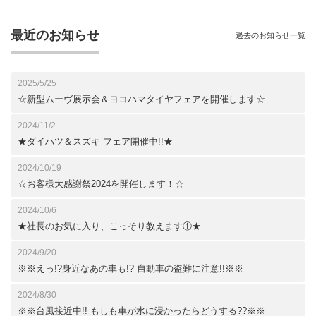
最近のお知らせ
過去のお知らせ一覧
2025/5/25
☆新型ムーヴ展示会＆ヨコハマタイヤフェアを開催します☆
2024/11/2
★ダイハツ＆スズキ フェア開催中!!★
2024/10/19
☆お客様大感謝祭2024を開催します！☆
2024/10/6
★社長のお気に入り、こっそり教えます①★
2024/9/20
※※えっ!?身近なあの車も!? 自動車の盗難に注意!!※※
2024/8/30
※※台風接近中!! もしも車が水に浸かったらどうする??※※